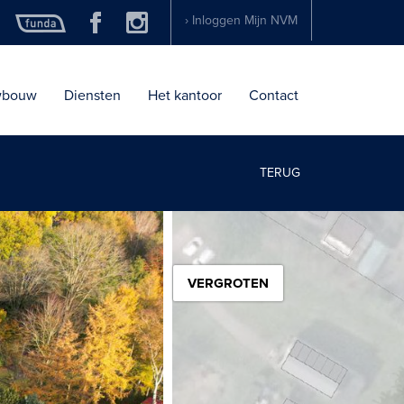
› Inloggen Mijn NVM
wbouw
Diensten
Het kantoor
Contact
TERUG
VERGROTEN