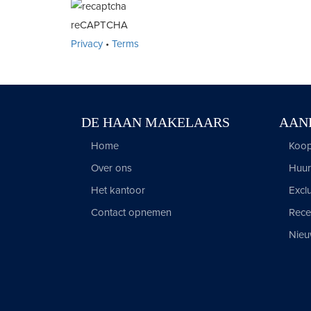
reCAPTCHA
Privacy
•
Terms
DE HAAN MAKELAARS
AAN
Home
Koop
Over ons
Huur
Het kantoor
Excl
Contact opnemen
Recen
Nie