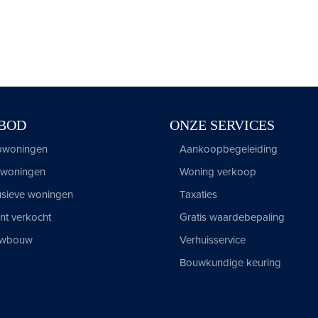
BOD
ONZE SERVICES
woningen
Aankoopbegeleiding
woningen
Woning verkoop
usieve woningen
Taxaties
t verkocht
Gratis waardebepaling
uwbouw
Verhuisservice
Bouwkundige keuring