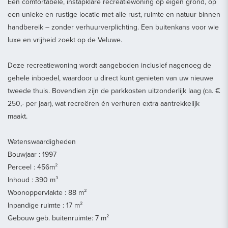
Een comfortabele, instapklare recreatiewoning op eigen grond, op
een unieke en rustige locatie met alle rust, ruimte en natuur binnen
handbereik – zonder verhuurverplichting. Een buitenkans voor wie
luxe en vrijheid zoekt op de Veluwe.
Deze recreatiewoning wordt aangeboden inclusief nagenoeg de
gehele inboedel, waardoor u direct kunt genieten van uw nieuwe
tweede thuis. Bovendien zijn de parkkosten uitzonderlijk laag (ca. €
250,- per jaar), wat recreëren én verhuren extra aantrekkelijk
maakt.
Wetenswaardigheden
Bouwjaar : 1997
Perceel : 456m²
Inhoud : 390 m³
Woonoppervlakte : 88 m²
Inpandige ruimte : 17 m²
Gebouw geb. buitenruimte: 7 m²