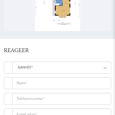
vorige
volg
REAGEER
AANHEF*