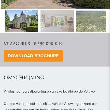
vorige
vol
VRAAGPRIJS € 399.000 K.K.
DOWNLOAD BROCHURE
OMSCHRIJVING
Vrijstaande recreatiewoning op unieke locatie op de Veluwe
Op een van de mooiste plekjes van de Veluwe, grenzend aan
uitgestrekte bossen en heidevelden, staat deze uitstekend