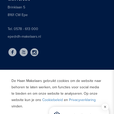
Brinklaan 5
8161 CW Epe
Tel. 0578 - 613 000
epe@dh-makelaars.nl
De Haan Makelaars gebruikt cookies om de website naar
behoren te laten werken, om functies voor social media
te bieden en om onze website te analyseren. Op onze
website kun je ons
Cookiebeleid
en
Privacyverklaring
vinden.
© 2025 De Haan Makelaars |
Privacyverklaring
|
Cookies
|