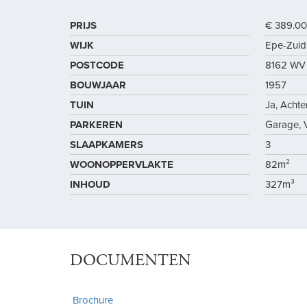
PRIJS
€ 389.00
WIJK
Epe-Zuid
POSTCODE
8162 WV
BOUWJAAR
1957
TUIN
Ja, Acht
PARKEREN
Garage, V
SLAAPKAMERS
3
WOONOPPERVLAKTE
82m²
INHOUD
327m³
DOCUMENTEN
Brochure