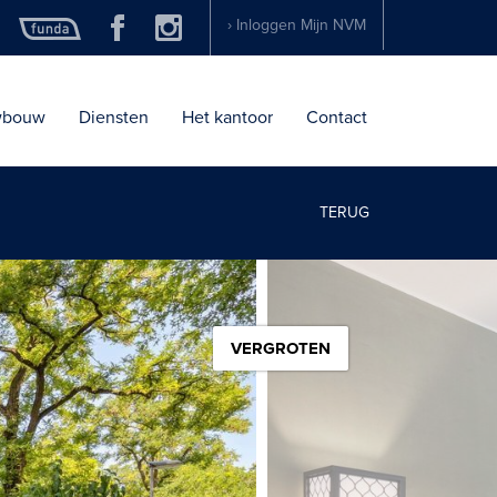
› Inloggen Mijn NVM
wbouw
Diensten
Het kantoor
Contact
TERUG
VERGROTEN