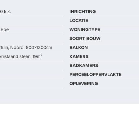
0 k.k.
INRICHTING
LOCATIE
 Epe
WONINGTYPE
SOORT BOUW
ertuin, Noord, 600×1200cm
BALKON
rijstaand steen, 19m²
KAMERS
BADKAMERS
PERCEELOPPERVLAKTE
OPLEVERING