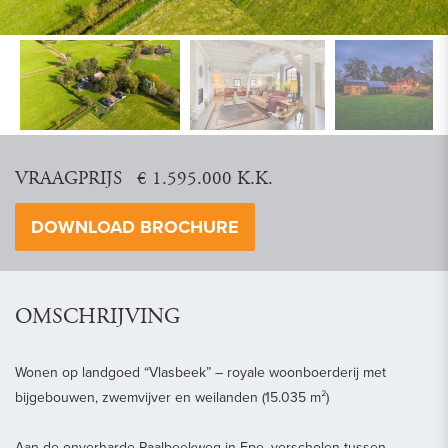
vorige
vol
VRAAGPRIJS € 1.595.000 K.K.
DOWNLOAD BROCHURE
OMSCHRIJVING
Wonen op landgoed “Vlasbeek” – royale woonboerderij met
bijgebouwen, zwemvijver en weilanden (15.035 m²)
Aan de onverharde Paalbeekweg in Epe, verscholen tussen