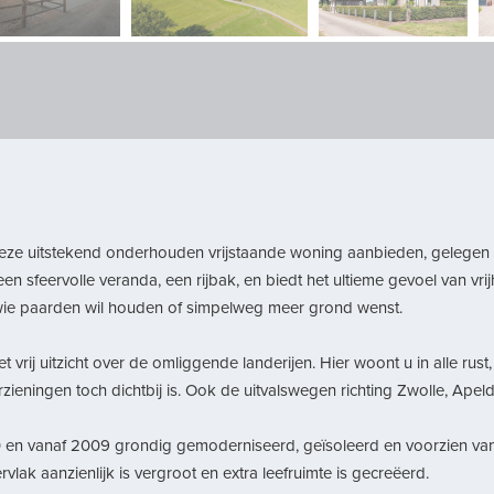
 deze uitstekend onderhouden vrijstaande woning aanbieden, gelegen
een sfeervolle veranda, een rijbak, en biedt het ultieme gevoel van vr
r wie paarden wil houden of simpelweg meer grond wenst.
et vrij uitzicht over de omliggende landerijen. Hier woont u in alle rust
zieningen toch dichtbij is. Ook de uitvalswegen richting Zwolle, Apel
 en vanaf 2009 grondig gemoderniseerd, geïsoleerd en voorzien van 
ak aanzienlijk is vergroot en extra leefruimte is gecreëerd.