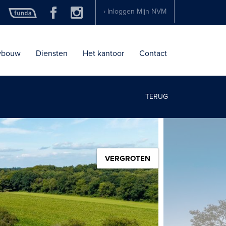
› Inloggen Mijn NVM
wbouw
Diensten
Het kantoor
Contact
TERUG
VERGROTEN