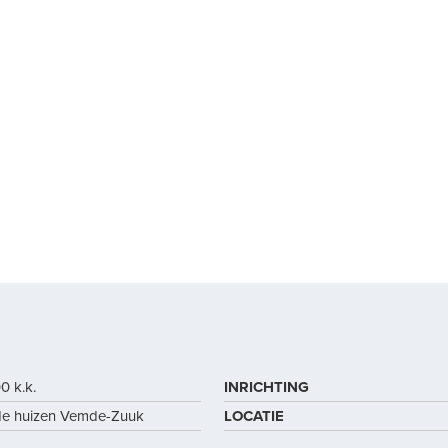
0 k.k.
INRICHTING
de huizen Vemde-Zuuk
LOCATIE