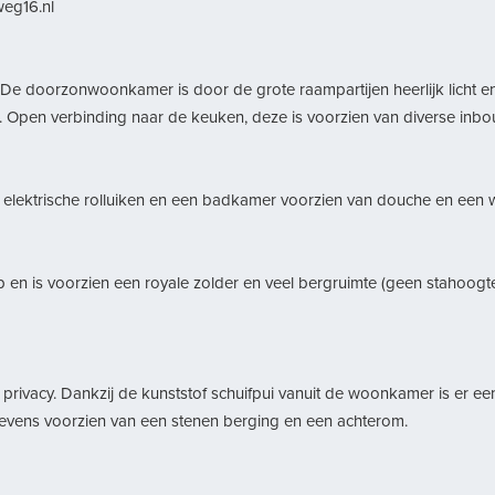
weg16.nl
t. De doorzonwoonkamer is door de grote raampartijen heerlijk licht e
ras. Open verbinding naar de keuken, deze is voorzien van diverse inb
elektrische rolluiken en een badkamer voorzien van douche en een w
p en is voorzien een royale zolder en veel bergruimte (geen stahoog
 privacy. Dankzij de kunststof schuifpui vanuit de woonkamer is er ee
s tevens voorzien van een stenen berging en een achterom.