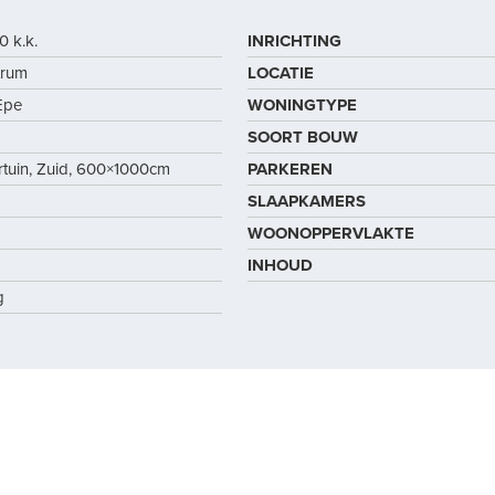
0 k.k.
INRICHTING
trum
LOCATIE
Epe
WONINGTYPE
SOORT BOUW
rtuin, Zuid, 600×1000cm
PARKEREN
SLAAPKAMERS
WOONOPPERVLAKTE
INHOUD
g