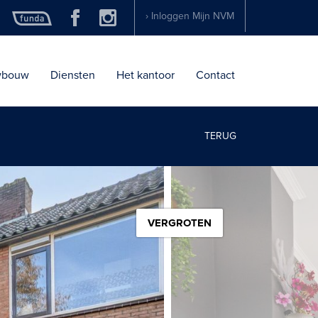
› Inloggen Mijn NVM
wbouw
Diensten
Het kantoor
Contact
TERUG
VERGROTEN