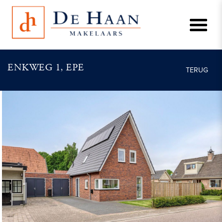
ENKWEG 1, EPE
TERUG
vorige
vo