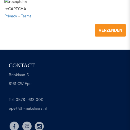
reCAPTCHA
Privacy
•
Terms
VERZENDEN
CONTACT
Brinklaan 5
8161 CW Epe
Tel. 0578 - 613 000
epe@dh-makelaars.nl